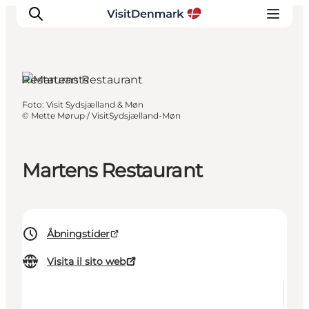
Restaurants
Foto
:
Visit Sydsjælland & Møn
Ispirazioni
©
Mette Mørup / VisitSydsjælland-Møn
Dove andare
Cosa fare
Martens Restaurant
Dove dormire
Pianifica il viaggio
Åbningstider
Visita il sito web