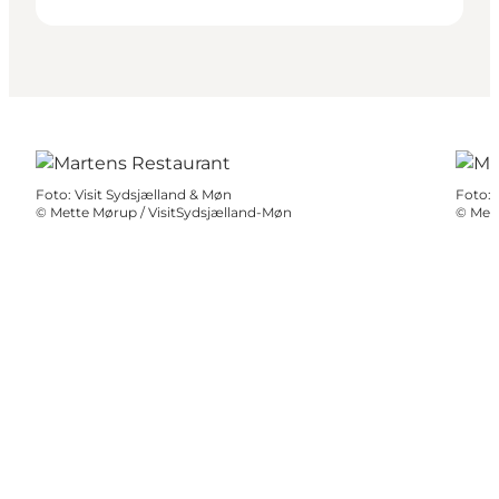
Foto
:
Visit Sydsjælland & Møn
Foto
:
©
Mette Mørup / VisitSydsjælland-Møn
©
Mett