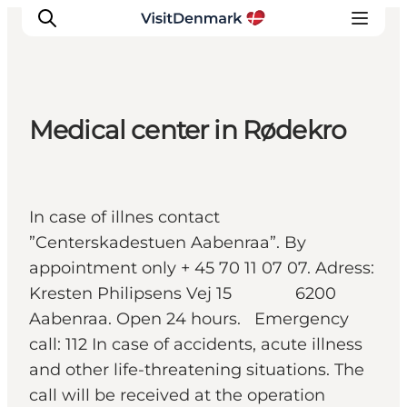
Medical center in Rødekro
Ispirazioni
Dove andare
Cosa fare
In case of illnes contact
Dove dormire
”Centerskadestuen Aabenraa”. By
Pianifica il viaggio
appointment only + 45 70 11 07 07. Adress:
Kresten Philipsens Vej 15 6200
Aabenraa. Open 24 hours. Emergency
call: 112 In case of accidents, acute illness
and other life-threatening situations. The
call will be received at the operation