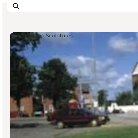
Street Art and Sculptures
Ispirazioni
Dove andare
Cosa fare
Dove dormire
Pianifica il viaggio