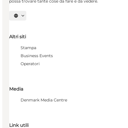
possa trovare tante cose da fare e da vedere.
Seleziona la lingua
Altri siti
Stampa
Business Events
Operatori
Media
Denmark Media Centre
Link utili