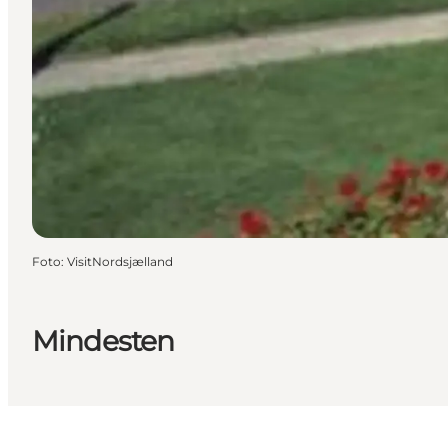
Foto
:
VisitNordsjælland
Mindesten