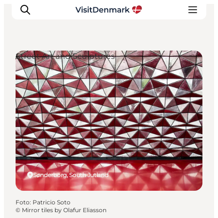
Street Art and Sculptures
Ispirazioni
Dove andare
Cosa fare
Dove dormire
Pianifica il viaggio
Sønderborg, South Jutland
Foto
:
Patricio Soto
©
Mirror tiles by Olafur Eliasson