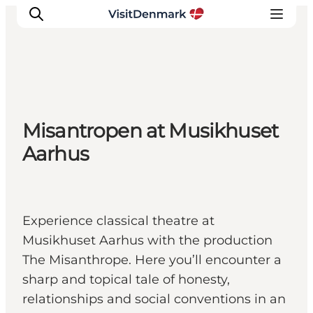
Ispirazioni
Misantropen at Musikhuset
Dove andare
Aarhus
Cosa fare
Dove dormire
Pianifica il viaggio
Experience classical theatre at
Musikhuset Aarhus with the production
The Misanthrope. Here you’ll encounter a
sharp and topical tale of honesty,
relationships and social conventions in an