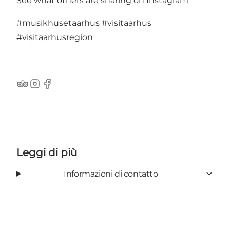
See what others are sharing on Instagram
#musikhusetaarhus
#visitaarhus
#visitaarhusregion
TripAdvisor
Instagram
Facebook
Leggi di più
Informazioni di contatto