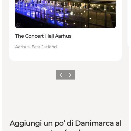
Sostenibile
The Concert Hall Aarhus
Aarhus, East Jutland
Precedente
Avanti
Aggiungi un po’ di Danimarca al