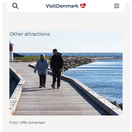
Other attractions
Ispirazioni
Dove andare
Cosa fare
Dove dormire
Pianifica il viaggio
Foto
:
Uffe Johansen