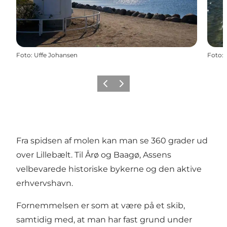
Foto
:
Uffe Johansen
Foto
:
Precedente
Avanti
Fra spidsen af molen kan man se 360 grader ud
over Lillebælt. Til Årø og Baagø, Assens
velbevarede historiske bykerne og den aktive
erhvervshavn.
Fornemmelsen er som at være på et skib,
samtidig med, at man har fast grund under