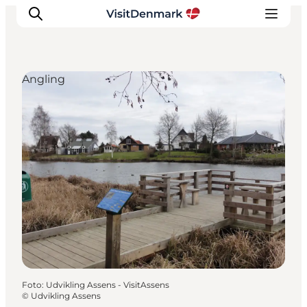
Angling
Ispirazioni
Dove andare
Cosa fare
Dove dormire
Pianifica il viaggio
Foto
:
Udvikling Assens - VisitAssens
©
Udvikling Assens