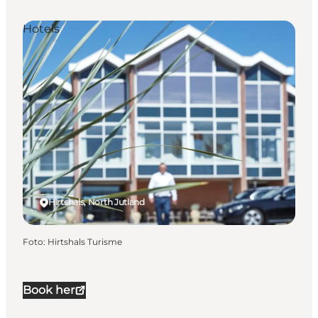
Hotels
Hirtshals, North Jutland
Foto
:
Hirtshals Turisme
Book her