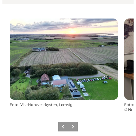
Foto
:
VisitNordvestkysten, Lemvig
Foto
:
©
Nr 
Precedente
Avanti