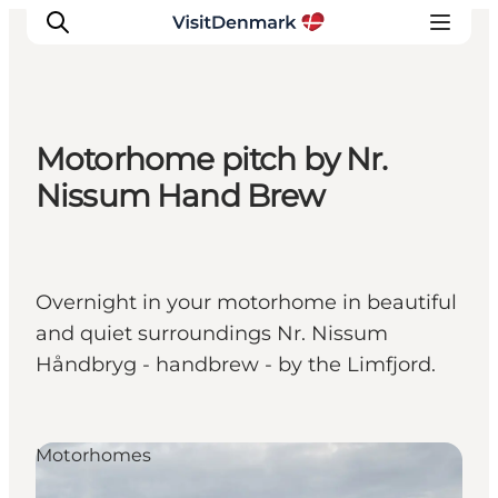
Motorhome pitch by Nr.
Ispirazioni
Nissum Hand Brew
Dove andare
Cosa fare
Dove dormire
Overnight in your motorhome in beautiful
Pianifica il viaggio
and quiet surroundings Nr. Nissum
Håndbryg - handbrew - by the Limfjord.
Motorhomes