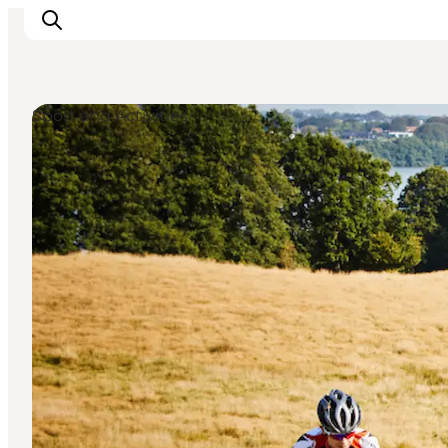
Sport and Activities
Ispirazioni
Dove andare
Cosa fare
Dove dormire
Pianifica il viaggio