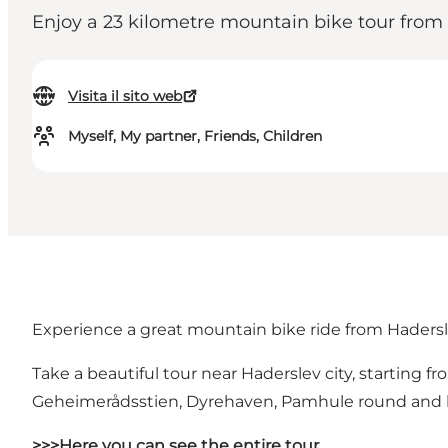
Enjoy a 23 kilometre mountain bike tour from
Visita il sito web
Myself, My partner, Friends, Children
Experience a great mountain bike ride from Hader
Take a beautiful tour near Haderslev city, starting f
Geheimerådsstien, Dyrehaven, Pamhule round and ba
>>>Here you can see the entire tour