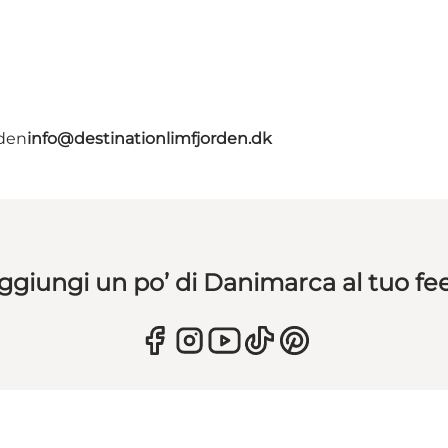
rden
info@destinationlimfjorden.dk
ggiungi un po’ di Danimarca al tuo fe