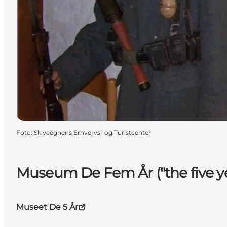
Foto
:
Skiveegnens Erhvervs- og Turistcenter
Museum De Fem År ("the five ye
Museet De 5 År