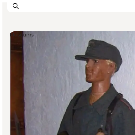
Museums
Ispirazioni
Dove andare
Cosa fare
Dove dormire
Pianifica il viaggio