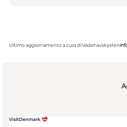
Ultimo aggiornamento a cura di:
Vadehavskysten
in
A