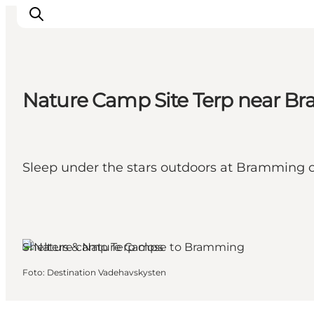
Nature Camp Site Terp near 
Ispirazioni
Dove andare
Cosa fare
Sleep under the stars outdoors at Bramming on 
Dove dormire
Pianifica il viaggio
Shelters & Nature Camps
Foto
:
Destination Vadehavskysten