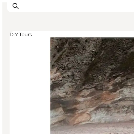
DIY Tours
Ispirazioni
Dove andare
Cosa fare
Dove dormire
Pianifica il viaggio