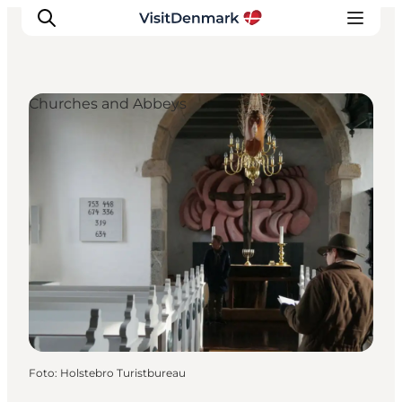
Churches and Abbeys
Ispirazioni
Dove andare
Cosa fare
Dove dormire
Pianifica il viaggio
Foto
:
Holstebro Turistbureau