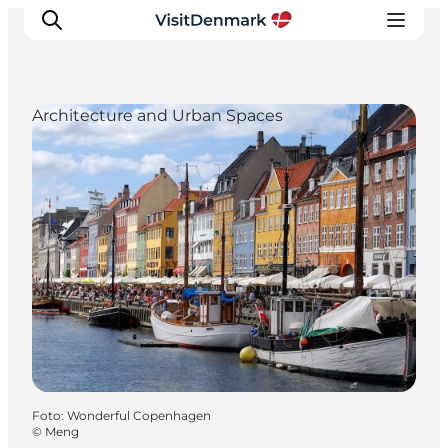
Architecture and Urban Spaces
Ispirazioni
Dove andare
Cosa fare
Dove dormire
Pianifica il viaggio
Foto
:
Wonderful Copenhagen
©
Meng