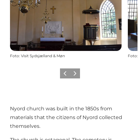
Foto
:
Visit Sydsjælland & Møn
Foto
:
Precedente
Avanti
Nyord church was built in the 1850s from
materials that the citizens of Nyord collected
themselves.
The church is octagonal. The cemetery is