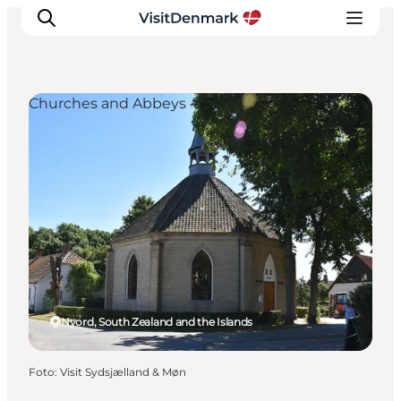
Churches and Abbeys
Ispirazioni
Dove andare
Cosa fare
Dove dormire
Pianifica il viaggio
Nyord, South Zealand and the Islands
Foto
:
Visit Sydsjælland & Møn