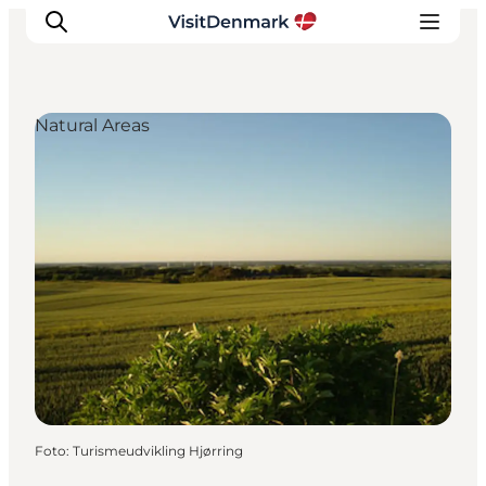
Natural Areas
Ispirazioni
Dove andare
Cosa fare
Dove dormire
Pianifica il viaggio
Foto
:
Turismeudvikling Hjørring