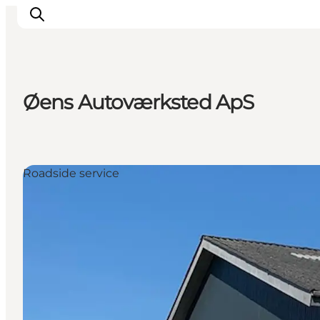
Øens Autoværksted ApS
Ispirazioni
Dove andare
Cosa fare
Roadside service
Dove dormire
Pianifica il viaggio