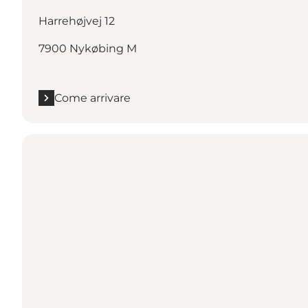
Harrehøjvej 12
7900 Nykøbing M
Come arrivare