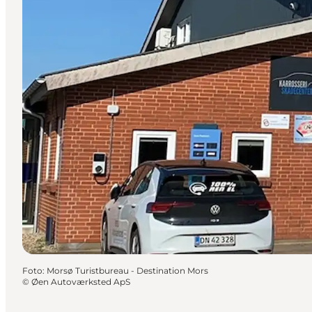
Foto
:
Morsø Turistbureau - Destination Mors
©
Øen Autoværksted ApS