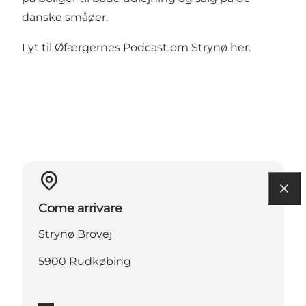
danske småøer.
Lyt til
Øfærgernes Podcast om Strynø her.
Come arrivare
Strynø Brovej
5900 Rudkøbing