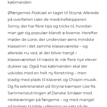
købmanden
Øfærgernes Podcast er taget til Strynø. Allerede
på overfarten taler de medchefskipperen
Jonny, der har flere tips og tricks til, hvordan
man gør sig populær blandt ø-boerne. Herefter
møder de Lone, der underviser øens mindste
klassetrin i det samme klasseværelse – og
allerede nu ved, at der bliver trangt i
klasseværelset til næste år, når flere nye elever
dukker op. Også hos købmanden skal der
udvides med en helt ny forretning – men
stadig med plads til klaveret og Chopin-musik.
Og fra sekretariatet på Strynø kæmper Lise fra
Sammenslutningen af Danske Småøer mod
nedskæringer på færgerne – og med mangel
på boliger til både udlejning og salg på de