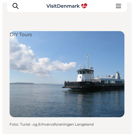
DIY Tours
Ispirazioni
Dove andare
Cosa fare
Dove dormire
Pianifica il viaggio
Foto
:
Turist- og Erhvervsforeningen Langeland