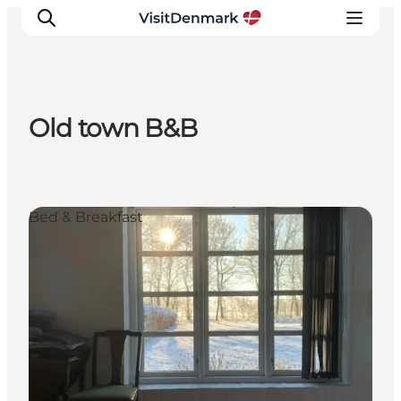
Old town B&B
Ispirazioni
Dove andare
Cosa fare
Bed & Breakfast
Dove dormire
Pianifica il viaggio