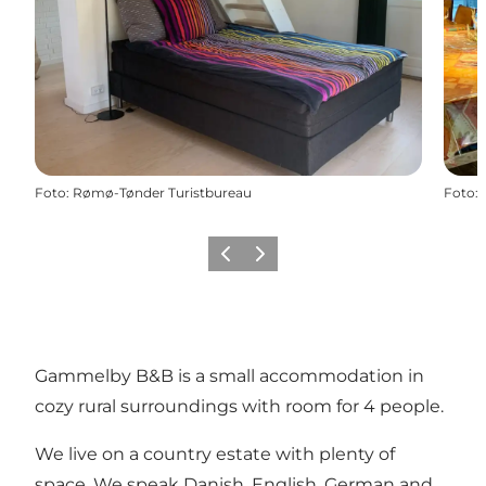
Foto
:
Rømø-Tønder Turistbureau
Foto
:
Precedente
Avanti
Gammelby B&B is a small accommodation in
cozy rural surroundings with room for 4 people.
We live on a country estate with plenty of
space. We speak Danish, English, German and