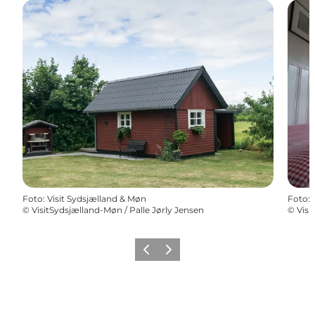
Foto
:
Visit Sydsjælland & Møn
Foto
:
©
VisitSydsjælland-Møn / Palle Jørly Jensen
©
Visi
Precedente
Avanti