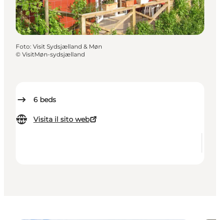
Foto
:
Visit Sydsjælland & Møn
©
VisitMøn-sydsjælland
6
beds
Visita il sito web