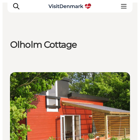
Olholm Cottage
Ispirazioni
Dove andare
Cosa fare
Bed & Breakfast
Dove dormire
Pianifica il viaggio