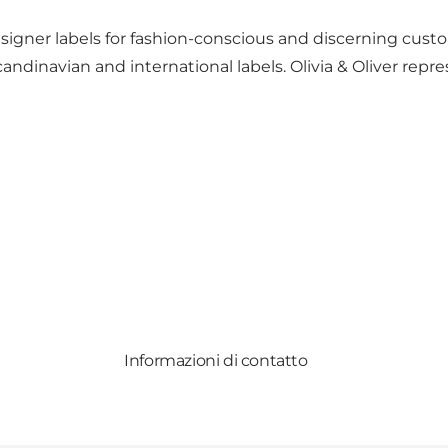
 designer labels for fashion-con­scious and discerning cu
dinavian and in­ternational labels. Olivia & Oliver repres
Informazioni di contatto