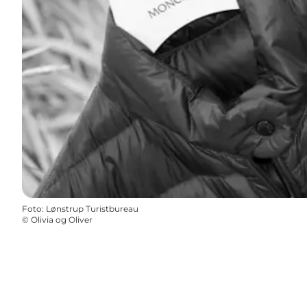
Foto
:
Lønstrup Turistbureau
©
Olivia og Oliver