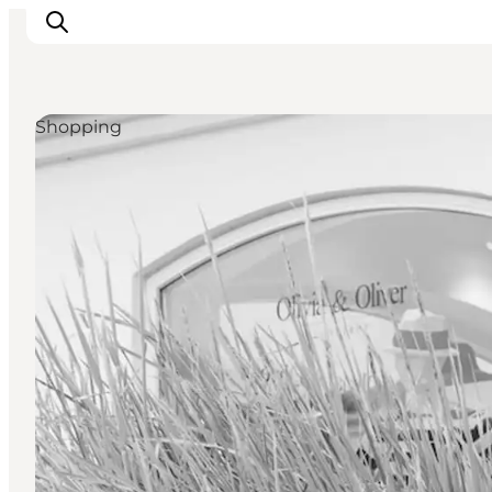
Shopping
Ispirazioni
Dove andare
Cosa fare
Dove dormire
Pianifica il viaggio