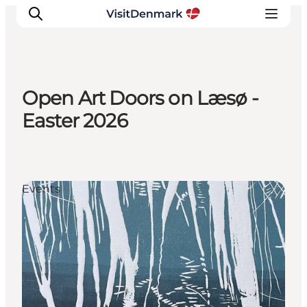
Open Art Doors on Læsø -
Ispirazioni
Easter 2026
Dove andare
Cosa fare
Dove dormire
Events
Pianifica il viaggio