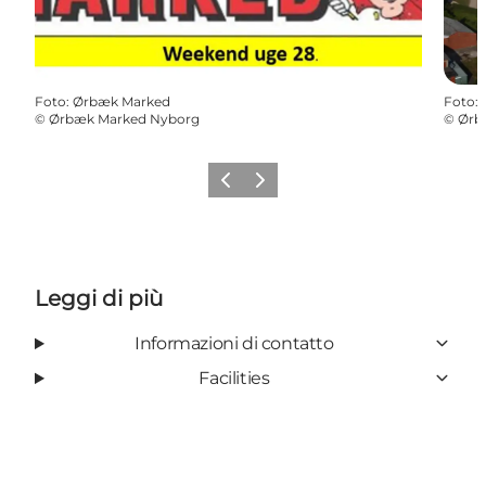
Foto
:
Ørbæk Marked
Foto
:
©
Ørbæk Marked Nyborg
©
Ørb
Precedente
Avanti
Leggi di più
Informazioni di contatto
Facilities