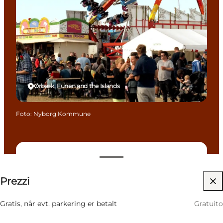
Ørbæk, Funen and the Islands
Foto
:
Nyborg Kommune
Gratuito
Prezzi
Visita il sito web
Children, Friends, My partner
Gratis, når evt. parkering er betalt
Gratuito