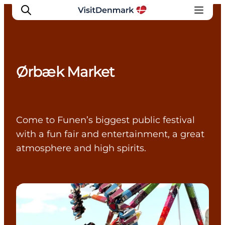
Ørbæk Market
Ispirazioni
Dove andare
Cosa fare
Come to Funen’s biggest public festival
Dove dormire
with a fun fair and entertainment, a great
Pianifica il viaggio
atmosphere and high spirits.
Events