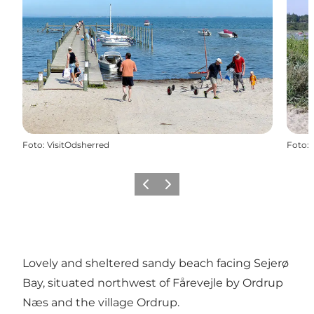
Foto
:
VisitOdsherred
Foto
:
Precedente
Avanti
Lovely and sheltered sandy beach facing Sejerø
Bay, situated northwest of Fårevejle by Ordrup
Næs and the village Ordrup.