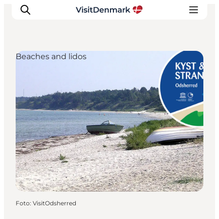
Beaches and lidos
Ispirazioni
Dove andare
Cosa fare
Dove dormire
Pianifica il viaggio
Foto
:
VisitOdsherred