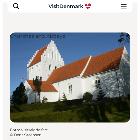
Churches and Abbeys
Ispirazioni
Dove andare
Cosa fare
Dove dormire
Pianifica il viaggio
Foto
:
VisitMiddelfart
©
Bent Sørensen