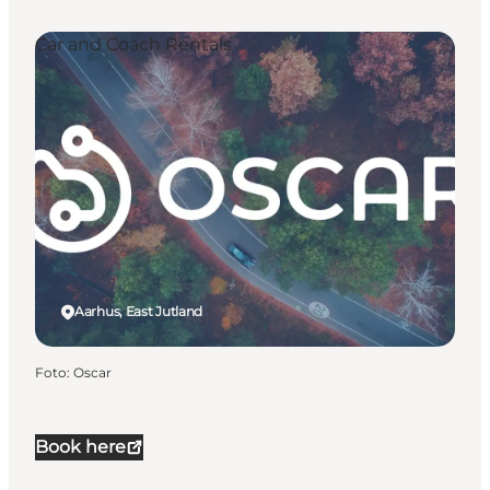
Car and Coach Rentals
Aarhus, East Jutland
Foto
:
Oscar
Book here