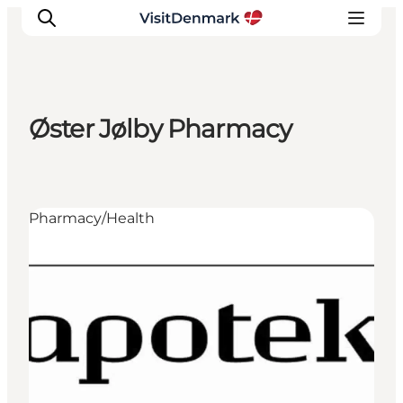
Øster Jølby Pharmacy
Ispirazioni
Dove andare
Cosa fare
Pharmacy/Health
Dove dormire
Pianifica il viaggio