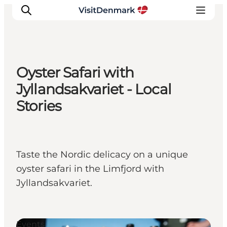
Oyster Safari with
Ispirazioni
Jyllandsakvariet - Local
Dove andare
Stories
Cosa fare
Dove dormire
Pianifica il viaggio
Taste the Nordic delicacy on a unique
oyster safari in the Limfjord with
Jyllandsakvariet.
Events