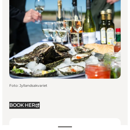
Foto
:
Jyllandsakvariet
BOOK HER
299 DKK