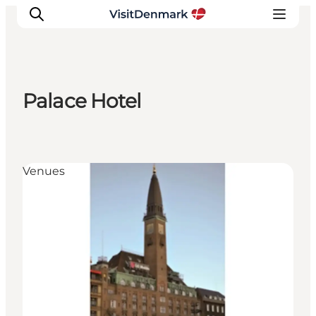
Palace Hotel
Ispirazioni
Dove andare
Cosa fare
Venues
Dove dormire
Pianifica il viaggio