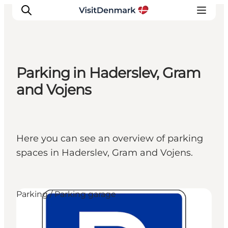
Parking in Haderslev, Gram
Ispirazioni
and Vojens
Dove andare
Cosa fare
Dove dormire
Here you can see an overview of parking
Pianifica il viaggio
spaces in Haderslev, Gram and Vojens.
Parking / Parking garage