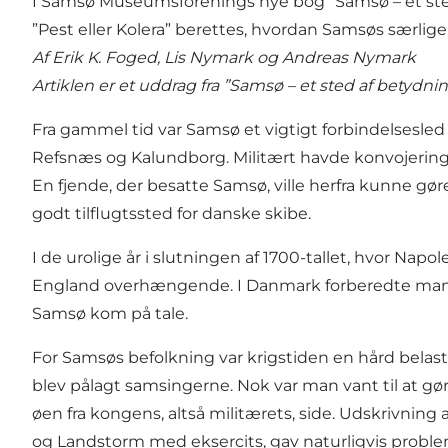
I Samsø Museumsforenings nye bog ”Samsø – et sted 
”Pest eller Kolera” berettes, hvordan Samsøs særli
Af Erik K. Foged, Lis Nymark og Andreas Nymark
Artiklen er et uddrag fra ”Samsø – et sted af betydni
Fra gammel tid var Samsø et vigtigt forbindelsesled 
Refsnæs og Kalundborg. Militært havde konvojeringer
En fjende, der besatte Samsø, ville herfra kunne g
godt tilflugtssted for danske skibe.
I de urolige år i slutningen af 1700-tallet, hvor Nap
England overhængende. I Danmark forberedte man si
Samsø kom på tale.
For Samsøs befolkning var krigstiden en hård belastn
blev pålagt samsingerne. Nok var man vant til at gø
øen fra kongens, altså militærets, side. Udskrivning
og Landstorm med eksercits, gav naturligvis problemer 