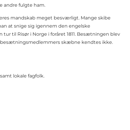
re andre fulgte ham.
og deres mandskab meget besværligt. Mange skibe
 man at snige sig igennem den engelske
r til Risør i Norge i foråret 1811. Besætningen blev
øvrige besætningsmedlemmers skæbne kendtes ikke.
samt lokale fagfolk.