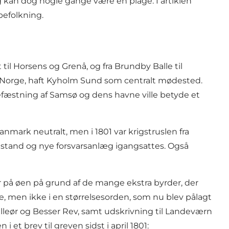
 kan dog nogle gange være en plage. I artiklen
befolkning.
til Horsens og Grenå, og fra Brundby Balle til
til Norge, haft Kyholm Sund som centralt mødested.
efæstning af Samsø og dens havne ville betyde et
anmark neutralt, men i 1801 var krigstruslen fra
stand og nye forsvarsanlæg igangsattes. Også
er på øen på grund af de mange ekstra byrder, der
e, men ikke i en størrelsesorden, som nu blev pålagt
Lilleør og Besser Rev, samt udskrivning til Landeværn
et brev til greven sidst i april 1801: