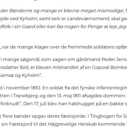
nder Bønderne og mange er blevne meget mismodige; Thi 
jde ved Kyholm, samt selv er Landeværnsmand, skal gaa 
folk i sin Gaard eller kan faa nogen for Penge at leje, 
r, var de mange klager over de fremmede soldaters opfør
kyld i mange søgsmål, som sagen om gårdmand Peder Jense
sdatter ibid, er bleven mishandlet af en Coporal Bomberg
å Samsø og Kyholm”.
ted i november 1810. En soldat fra det fynske infanterir
tten i Tranebjerg, og den 13. maj 1811 afsagdes dommen:
orbrudt”. Den 17. juli blev han halshugget på en bakke s
at flere bønder opgav deres fæstejorde. I Tingbogen for S
sin Fæstejord til det Højgrevelige Herskab kommende 1. 