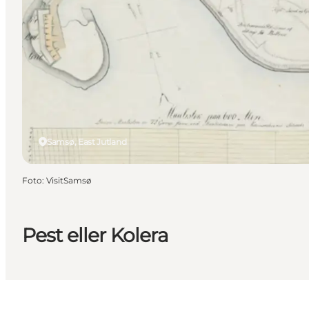
Samsø, East Jutland
Foto
:
VisitSamsø
Pest eller Kolera