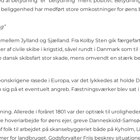
af betydning” er ”betydning” ment positivt. Betydning
ge beliggenhed har medført store omkostninger for øens 
ng”
mellem Jylland og Sjælland. Fra Kolby Sten gik færgefart 
 af civile skibe i krigstid, såvel rundt i Danmark som 
øre dansk skibsfart stor skade, mens omvendt en stærk b
oleonskrigene rasede i Europa, var det lykkedes at holde D
g på et eventuelt angreb. Fæstningsværker blev sat i 
ing. Allerede i foråret 1801 var der optræk til urolighed
re hoveriarbejde for øens ejer, greve Danneskiold-Samsø
 af folk til arbejdet på skansebyggeriet både på Kyholm, 
for landbruget. Godsforvalter Friis beskrev situationen i 