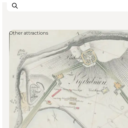
Other attractions
Ispirazioni
Dove andare
Cosa fare
Dove dormire
Pianifica il viaggio