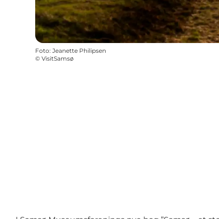
Foto
:
Jeanette Philipsen
©
VisitSamsø