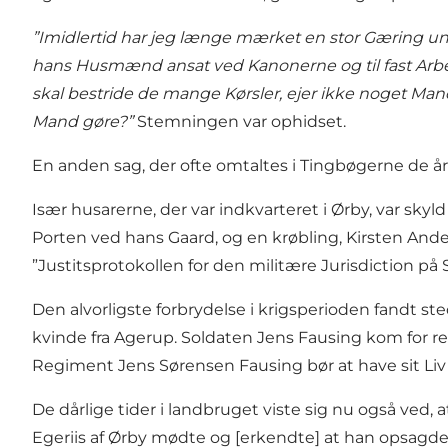
”Imidlertid har jeg længe mærket en stor Gæring u
hans Husmænd ansat ved Kanonerne og til fast Arbe
skal bestride de mange Kørsler, ejer ikke noget Mand
Mand gøre?”
Stemningen var ophidset.
En anden sag, der ofte omtaltes i Tingbøgerne de å
Især husarerne, der var indkvarteret i Ørby, var s
Porten ved hans Gaard, og en krøbling, Kirsten Ander
”Justitsprotokollen for den militære Jurisdiction p
Den alvorligste forbrydelse i krigsperioden fandt s
kvinde fra Agerup. Soldaten Jens Fausing kom for re
Regiment Jens Sørensen Fausing bør at have sit Liv f
De dårlige tider i landbruget viste sig nu også ved, 
Egeriis af Ørby mødte og [erkendte] at han opsagde 