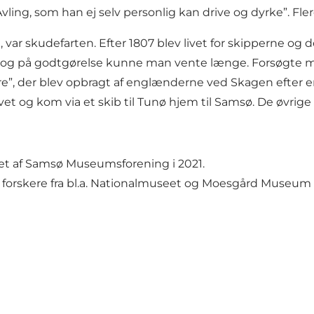
vling, som han ej selv personlig kan drive og dyrke”. Fle
, var skudefarten. Efter 1807 blev livet for skipperne 
iel, og på godtgørelse kunne man vente længe. Forsøgte
, der blev opbragt af englænderne ved Skagen efter en tu
igivet og kom via et skib til Tunø hjem til Samsø. De 
et af Samsø Museumsforening i 2021.
af forskere fra bl.a. Nationalmuseet og Moesgård Museum 