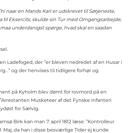
naar en Mands Karl er udskrevet til Søtjeneste,
til Eksercits, skulde sin Tur med Omgangsarbejde,
jeg maa underdanigst spørge, hvad skal en saadan
sel.
n Ladefoged, der ”er bleven nedredet af en Husar i
…” og der henvises til tidligere forhør og
egiment på Kyholm blev dømt for rovmord på en
 ”Arrestanten Musketeer af det Fynske Infanteri
ydøst for Sælvig.
amsø Birk kan man 7. april 1812 læse: ”Kontrolleur
Maj, da han i disse besværlige Tider ej kunde