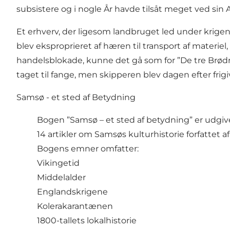
subsistere og i nogle År havde tilsåt meget ved sin A
Et erhverv, der ligesom landbruget led under krigen
blev eksproprieret af hæren til transport af mater
handelsblokade, kunne det gå som for ”De tre Brødre”
taget til fange, men skipperen blev dagen efter fr
Samsø - et sted af Betydning
Bogen ”Samsø – et sted af betydning” er udgiv
14 artikler om Samsøs kulturhistorie forfattet 
Bogens emner omfatter:
Vikingetid
Middelalder
Englandskrigene
Kolerakarantænen
1800-tallets lokalhistorie