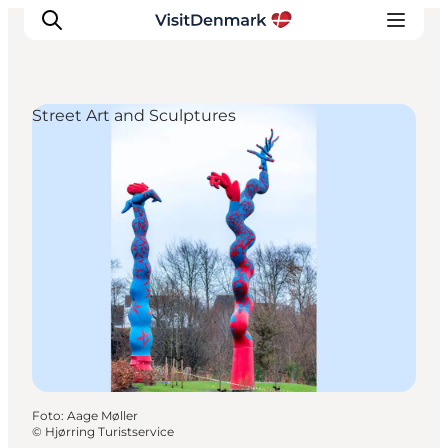
Street Art and Sculptures
Ispirazioni
Dove andare
Cosa fare
Dove dormire
Pianifica il viaggio
Foto
:
Aage Møller
©
Hjørring Turistservice