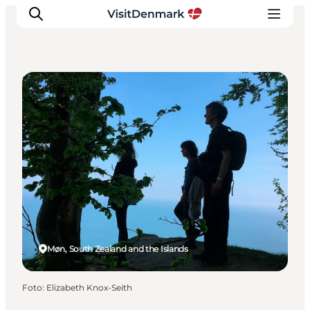
Sightseeing
Ispirazioni
Dove andare
Cosa fare
Dove dormire
Pianifica il viaggio
Møn, South Zealand and the Islands
Foto
:
Elizabeth Knox-Seith