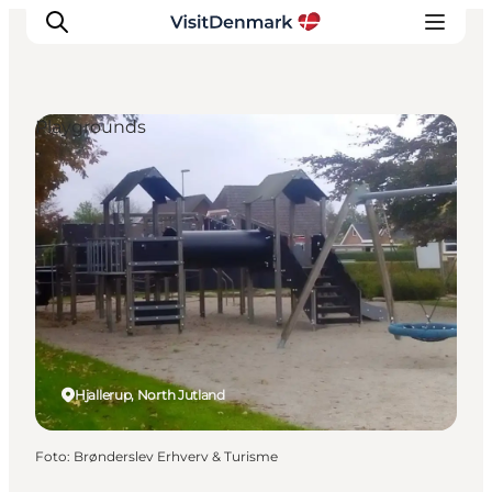
Playgrounds
Ispirazioni
Dove andare
Cosa fare
Dove dormire
Pianifica il viaggio
Hjallerup, North Jutland
Foto
:
Brønderslev Erhverv & Turisme