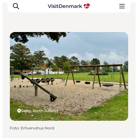
Playgrounds
Ispirazioni
Dove andare
Cosa fare
Dove dormire
Pianifica il viaggio
Sæby, North Jutland
Foto
:
Erhvervshus Nord