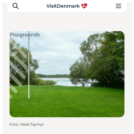
Playgrounds
Ispirazioni
Dove andare
Cosa fare
Dove dormire
Pianifica il viaggio
Foto
:
Heidi Taymyr