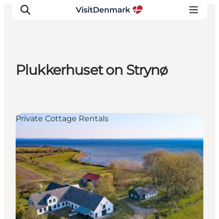
Plukkerhuset on Strynø
Ispirazioni
Dove andare
Cosa fare
Private Cottage Rentals
Dove dormire
Pianifica il viaggio