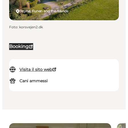
Strynø, Funen and the Islands
Foto
:
korsvejen2.dk
Booking
Visita il sito web
Cani ammessi