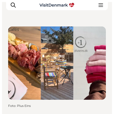
Cafés
Ispirazioni
Dove andare
Cosa fare
Dove dormire
Pianifica il viaggio
Foto
:
Plus Eins