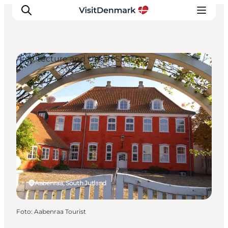
Architecture and Urban Spaces
Ispirazioni
Dove andare
Cosa fare
Dove dormire
Pianifica il viaggio
Aabenraa, South Jutland
Foto
:
Aabenraa Tourist