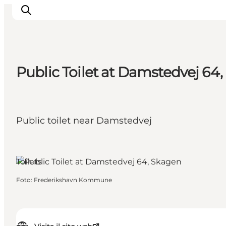
Public Toilet at Damstedvej 64
Ispirazioni
Dove andare
Cosa fare
Public toilet near Damstedvej
Dove dormire
Pianifica il viaggio
Skagen, North Jutland
Toilets
Foto
:
Frederikshavn Kommune