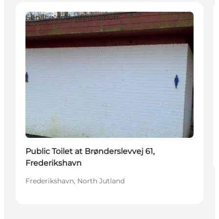
Service and information
Public Toilet at Brønderslevvej 61,
Frederikshavn
Frederikshavn, North Jutland