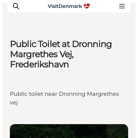
Public Toilet at Dronning
Ispirazioni
Margrethes Vej,
Dove andare
Frederikshavn
Cosa fare
Dove dormire
Pianifica il viaggio
Public toilet near Dronning Margrethes
vej
Toilets