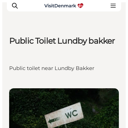
Public Toilet Lundby bakker
Ispirazioni
Dove andare
Cosa fare
Public toilet near Lundby Bakker
Dove dormire
Pianifica il viaggio
Toilets