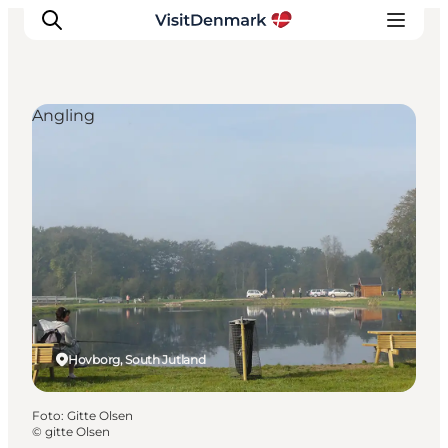
Angling
Ispirazioni
Dove andare
Cosa fare
Dove dormire
Pianifica il viaggio
Hovborg, South Jutland
Foto
:
Gitte Olsen
©
gitte Olsen