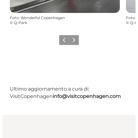
Foto
:
Wonderful Copenhagen
Foto
:
©
Q-Park
©
Q-P
Precedente
Avanti
Ultimo aggiornamento a cura di:
VisitCopenhagen
info@visitcopenhagen.com