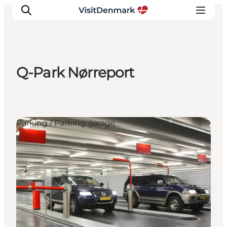
Q-Park Nørreport
Ispirazioni
Dove andare
Cosa fare
Parking / Parking garage
Dove dormire
Pianifica il viaggio