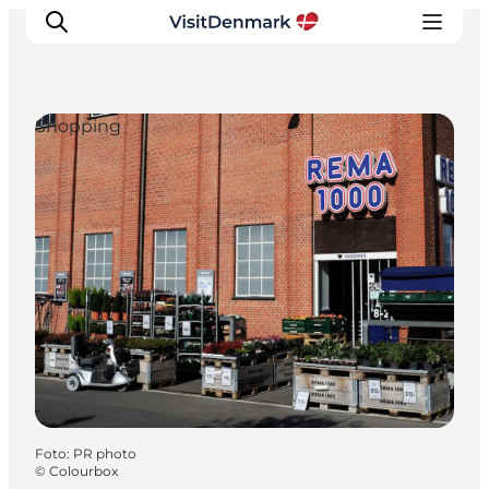
Shopping
Ispirazioni
Dove andare
Cosa fare
Dove dormire
Pianifica il viaggio
Foto
:
PR photo
©
Colourbox