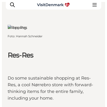
Shopping
Foto
:
Hannah Schneider
Ispirazioni
Dove andare
Cosa fare
Res-Res
Dove dormire
Pianifica il viaggio
Do some sustainable shopping at Res-
Res, a cool Nørrebro store with forward-
thinking items for the entire family,
including your home.