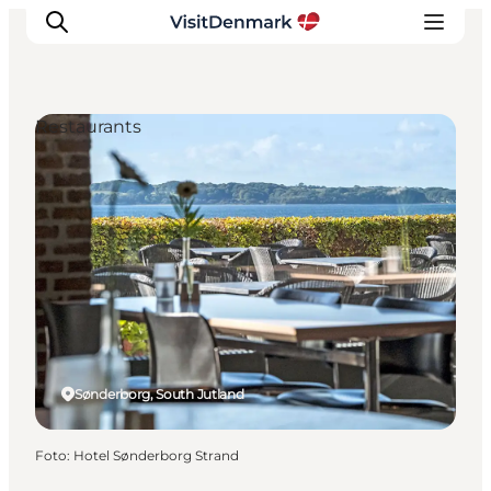
Restaurants
Ispirazioni
Dove andare
Cosa fare
Dove dormire
Pianifica il viaggio
Sønderborg, South Jutland
Foto
:
Hotel Sønderborg Strand