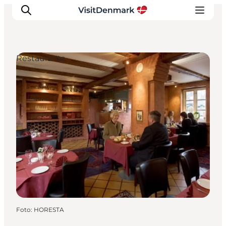
Restaurants
Ispirazioni
Dove andare
Cosa fare
Dove dormire
Pianifica il viaggio
Foto
:
HORESTA