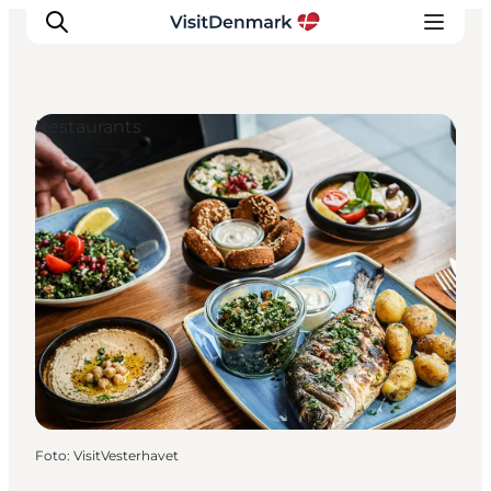
Restaurants
Ispirazioni
Dove andare
Cosa fare
Dove dormire
Pianifica il viaggio
Foto
:
VisitVesterhavet